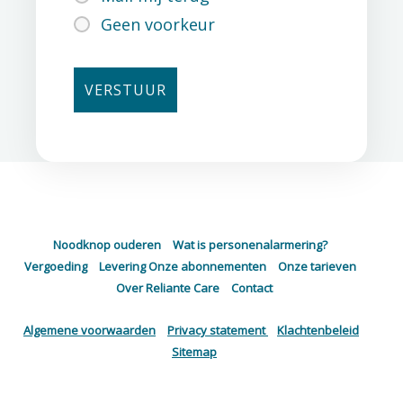
Geen voorkeur
Noodknop ouderen
–
Wat is personenalarmering?
–
Vergoeding
–
Levering
Onze abonnementen
–
Onze tarieven
–
Over Reliante Care
–
Contact
Algemene voorwaarden
–
Privacy statement
–
Klachtenbeleid
–
Sitemap