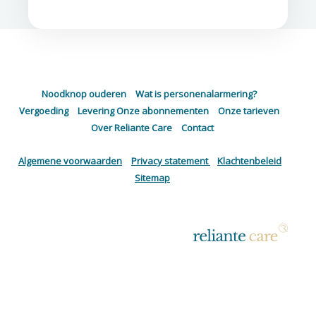
Noodknop ouderen
–
Wat is personenalarmering?
–
Vergoeding
–
Levering
Onze abonnementen
–
Onze tarieven
–
Over Reliante Care
–
Contact
Algemene voorwaarden
–
Privacy statement
–
Klachtenbeleid
–
Sitemap