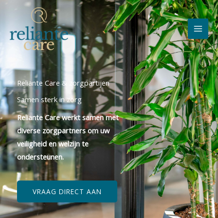
Skip
to
content
Reliante Care & zorgpartijen
Samen sterk in zorg
Reliante Care werkt samen met
diverse zorgpartners om uw
veiligheid en welzijn te
ondersteunen.
VRAAG DIRECT AAN