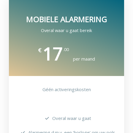
MOBIELE ALARMERING
Overal waar u gaat bereik
17
.00
€
per maand
Géén activeringskosten
Overal waar u gaat
Alarmering d.m.v. een ‘horloge’ om uw pols