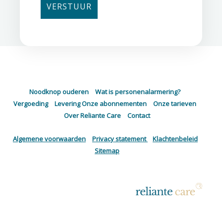
Noodknop ouderen
–
Wat is personenalarmering?
–
Vergoeding
–
Levering
Onze abonnementen
–
Onze tarieven
–
Over Reliante Care
–
Contact
Algemene voorwaarden
–
Privacy statement
–
Klachtenbeleid
–
Sitemap