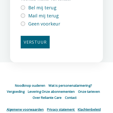
Bel mij terug
Mail mij terug
Geen voorkeur
Noodknop ouderen
–
Wat is personenalarmering?
–
Vergoeding
–
Levering
Onze abonnementen
–
Onze tarieven
–
Over Reliante Care
–
Contact
Algemene voorwaarden
–
Privacy statement
–
Klachtenbeleid
–