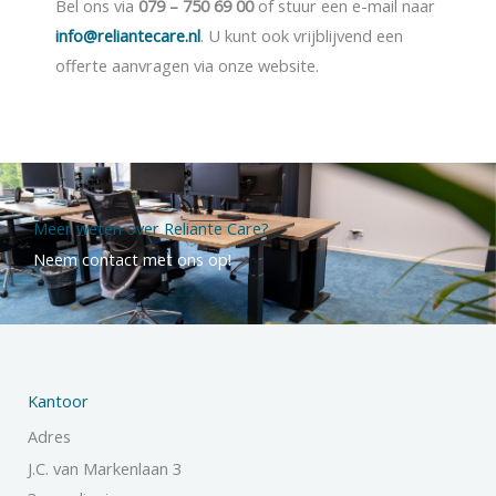
Bel ons via
079 – 750 69 00
of stuur een e-mail naar
info@reliantecare.nl
. U kunt ook vrijblijvend een
offerte aanvragen via onze website.
Meer weten over Reliante Care?
Neem contact met ons op!
Kantoor
Adres
J.C. van Markenlaan 3