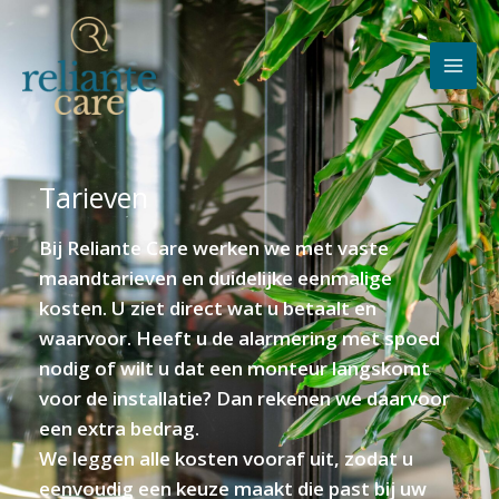
Skip
to
content
Tarieven
Bij Reliante Care werken we met vaste
maandtarieven en duidelijke eenmalige
kosten. U ziet direct wat u betaalt en
waarvoor. Heeft u de alarmering met spoed
nodig of wilt u dat een monteur langskomt
voor de installatie? Dan rekenen we daarvoor
een extra bedrag.
We leggen alle kosten vooraf uit, zodat u
eenvoudig een keuze maakt die past bij uw