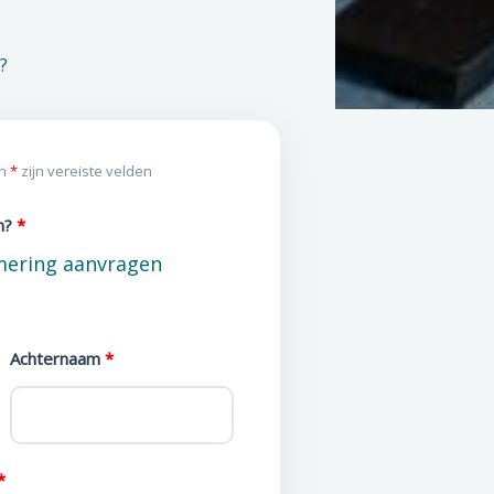
?
en
*
zijn vereiste velden
n?
*
rmering aanvragen
Achternaam
*
*