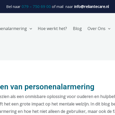
Bel naar
079 – 750 69 00
of mail naar
info@reliantecare.nl
nenalarmering
Hoe werkt het?
Blog
Over Ons
len van personenalarmering
zien als een onmisbare oplossing voor ouderen en hulpbeho
 het een grote impact op het mentale welzijn. In dit blog 
mering en hoe het niet alleen de gebruiker, maar ook de fam